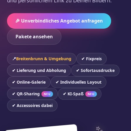
und persönlichem Link zu Deinen Bildern.
🎉 Unverbindliches Angebot anfragen
Pakete ansehen
📍
Breitenbrunn & Umgebung
✔ Fixpreis
✔ Lieferung und Abholung
✔ Sofortausdrucke
✔ Online-Galerie
✔ Individuelles Layout
✔ QR-Sharing
✔ KI-Spaß
NEU
NEU
✔ Accessoires dabei
✨