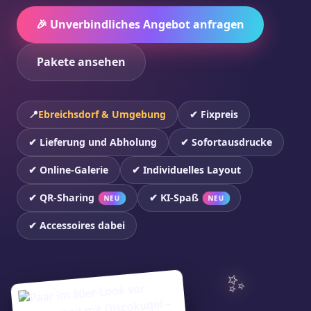
🎉 Unverbindliches Angebot anfragen
Pakete ansehen
📍
Ebreichsdorf & Umgebung
✔ Fixpreis
✔ Lieferung und Abholung
✔ Sofortausdrucke
✔ Online-Galerie
✔ Individuelles Layout
✔ QR-Sharing
✔ KI-Spaß
NEU
NEU
✔ Accessoires dabei
✨