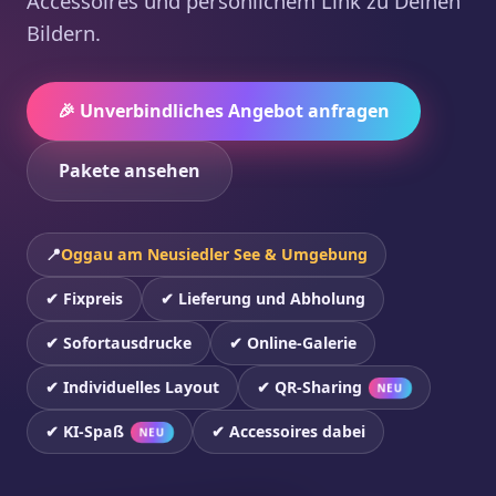
Accessoires und persönlichem Link zu Deinen
Bildern.
🎉 Unverbindliches Angebot anfragen
Pakete ansehen
📍
Oggau am Neusiedler See & Umgebung
✔ Fixpreis
✔ Lieferung und Abholung
✔ Sofortausdrucke
✔ Online-Galerie
✔ Individuelles Layout
✔ QR-Sharing
NEU
✔ KI-Spaß
✔ Accessoires dabei
NEU