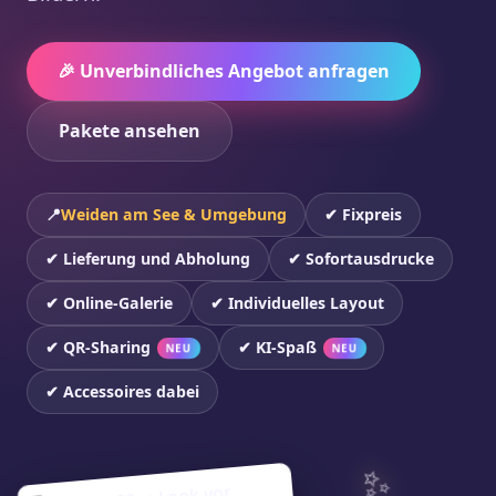
🎉 Unverbindliches Angebot anfragen
Pakete ansehen
📍
Weiden am See & Umgebung
✔ Fixpreis
✔ Lieferung und Abholung
✔ Sofortausdrucke
✔ Online-Galerie
✔ Individuelles Layout
✔ QR-Sharing
✔ KI-Spaß
NEU
NEU
✔ Accessoires dabei
✨