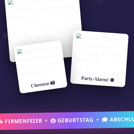
✨
Eure Feier ♥
🎈
Party-Alarm! 🪩
Cheeeese 📸
 FIRMENFEIER • 🎂 GEBURTSTAG • 🎓 ABSCHLUS